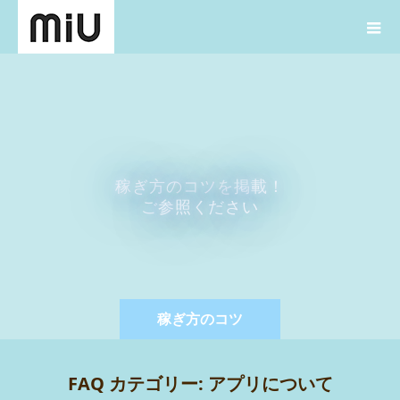
稼
ぎ
方
の
コ
ツ
を
掲
載
！
ご
参
照
く
だ
さ
い
稼ぎ方のコツ
FAQ カテゴリー:
アプリについて