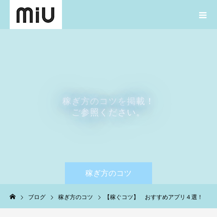
稼
ぎ
方
の
コ
ツ
を
掲
載
！
ご
参
照
く
だ
さ
い
。
稼ぎ方のコツ
ブログ
稼ぎ方のコツ
【稼ぐコツ】 おすすめアプリ４選！